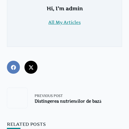
Hi, I’m
admin
All My Articles
<span
class="nav-
PREVIOUS POST
subtitle
Distingerea nutrienților de bază
screen-
reader-
text">Page</span>
RELATED POSTS