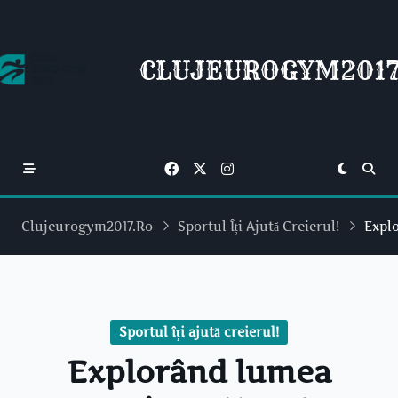
Skip
to
content
CLUJEUROGYM2017
Clujeurogym2017.ro
Sportul Îți Ajută Creierul!
Expl
Sportul îți ajută creierul!
Explorând lumea